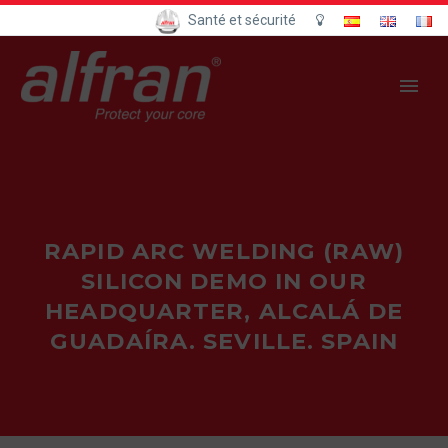
Santé et sécurité
RAPID ARC WELDING (RAW)
SILICON DEMO IN OUR
HEADQUARTER, ALCALÁ DE
GUADAÍRA. SEVILLE. SPAIN