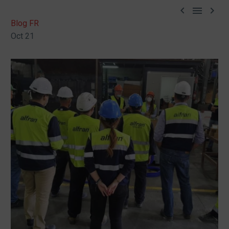



Blog FR
Oct 21