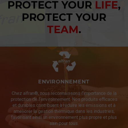
PROTECT YOUR
LIFE
,
PROTECT YOUR
TEAM
.
ENVIRONNEMENT
Chez alfran®, nous reconnaissons l’importance de la
protection de l’environnement. Nos produits efficaces
et durables contribuent à réduire les émissions et à
améliorer la gestion thermique dans les industries,
favorisant ainsi un environnement plus propre et plus
sain pour tous.