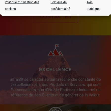
Politique d’utilisation des
Politique de
Avis
cookies
confidentialité
Juridique
CONTACTER
EXCELLENCE
alfran® se caractérise par la recherche constante de
l’Excellence dans ses Produits et Services, qui sont
Personnalisés, afin d’être le Partenaire Industriel de
référence de ses Clients et de générer de la Valeur.