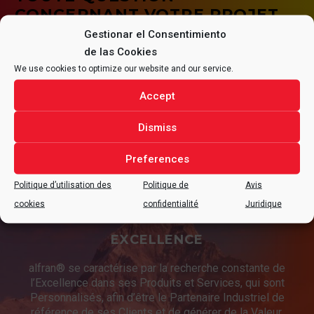
CONCERNANT VOTRE PROJET.
Gestionar el Consentimiento
de las Cookies
We use cookies to optimize our website and our service.
CONTACTER
Accept
Dismiss
Preferences
Politique d’utilisation des
Politique de
Avis
cookies
confidentialité
Juridique
EXCELLENCE
alfran® se caractérise par la recherche constante de
l’Excellence dans ses Produits et Services, qui sont
Personnalisés, afin d’être le Partenaire Industriel de
référence de ses Clients et de générer de la Valeur.