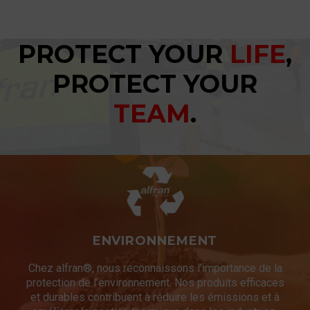
PROTECT YOUR
LIFE
,
PROTECT YOUR
TEAM
.
ENVIRONNEMENT
Chez alfran®, nous reconnaissons l’importance de la
protection de l’environnement. Nos produits efficaces
et durables contribuent à réduire les émissions et à