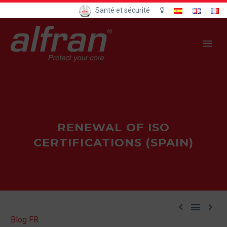
Santé et sécurité
RENEWAL OF ISO
CERTIFICATIONS (SPAIN)



Blog FR