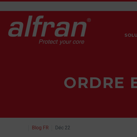
SOLU
ORDRE 
Blog FR
Déc 22