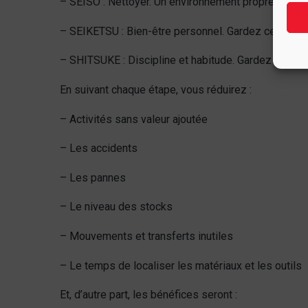
– SEISO : Nettoyer. Un environnement propre en dit 
– SEIKETSU : Bien-être personnel. Gardez cette situ
– SHITSUKE : Discipline et habitude. Gardez les 5s!
En suivant chaque étape, vous réduirez :
– Activités sans valeur ajoutée
– Les accidents
– Les pannes
– Le niveau des stocks
– Mouvements et transferts inutiles
– Le temps de localiser les matériaux et les outils
Et, d’autre part, les bénéfices seront :