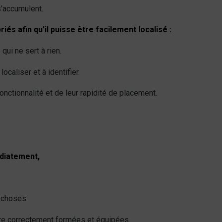
s’accumulent.
és afin qu’il puisse être facilement localisé :
ui ne sert à rien.
caliser et à identifier.
ctionnalité et de leur rapidité de placement.
médiatement,
 choses.
re correctement formées et équipées.