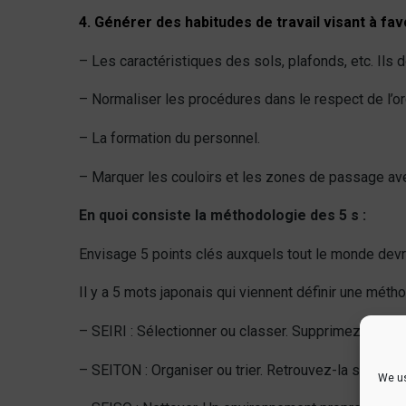
4. Générer des habitudes de travail visant à favo
– Les caractéristiques des sols, plafonds, etc.
Ils 
– Normaliser les procédures dans le respect de l’ord
– La formation du personnel.
– Marquer les couloirs et les zones de passage av
En quoi consiste la méthodologie des 5 s :
Envisage 5 points clés auxquels tout le monde devra
Il y a 5 mots japonais qui viennent définir une métho
– SEIRI : Sélectionner ou classer. Supprimez l’inutile
– SEITON : Organiser ou trier. Retrouvez-la sur son s
We us