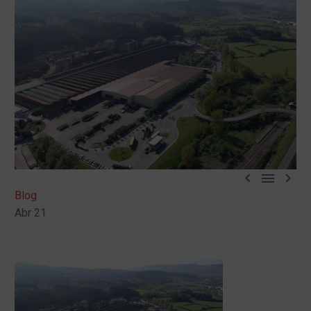



Blog
Abr 21