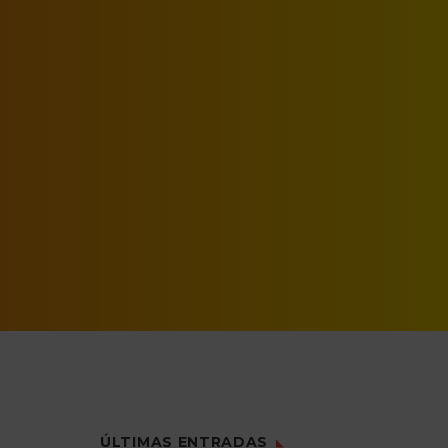
elaborados con
ayor
materiales reciclados,
ergía y
procedentes de
residuos industriales,
stamos
que contribuyen a un
desarrollo sostenible,
ia-
sin interferir en
e es
nuestros estándares
osible
de calidad y aportando
 vista
un gran valor añadido.
lidad!
Con este gesto
colaboramos en la
disminución del
consumo de energía y
por tanto en las
emisiones de CO2 en
nuestro planeta.
ÚLTIMAS ENTRADAS
Como siempre, nos