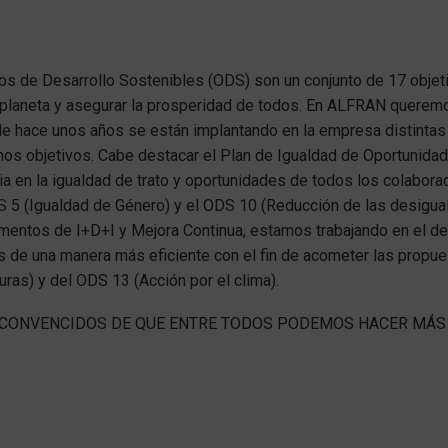
os de Desarrollo Sostenibles (ODS) son un conjunto de 17 objeti
 planeta y asegurar la prosperidad de todos. En ALFRAN querem
 hace unos años se están implantando en la empresa distintas 
hos objetivos. Cabe destacar el Plan de Igualdad de Oportunid
ia en la igualdad de trato y oportunidades de todos los colabor
S 5 (Igualdad de Género) y el ODS 10 (Reducción de las desig
mentos de I+D+I y Mejora Continua, estamos trabajando en el d
s de una manera más eficiente con el fin de acometer las propue
uras) y del ODS 13 (Acción por el clima).
CONVENCIDOS DE QUE ENTRE TODOS PODEMOS HACER MÁS 