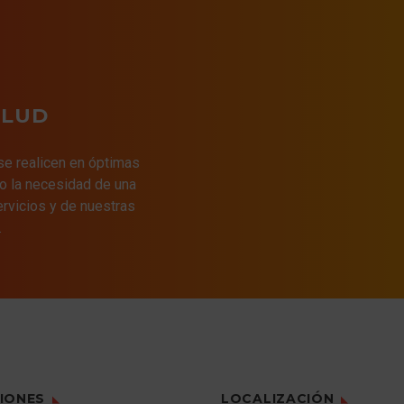
empleen con m
eficiencia la en
los recursos
materiales. ¡E
seguros que el
ALUD
binomio Industr
Medio Ambient
 se realicen en óptimas
indivisible y p
o la necesidad de una
desde un punto
ervicios y de nuestras
de la sostenibi
.
IONES
LOCALIZACIÓN