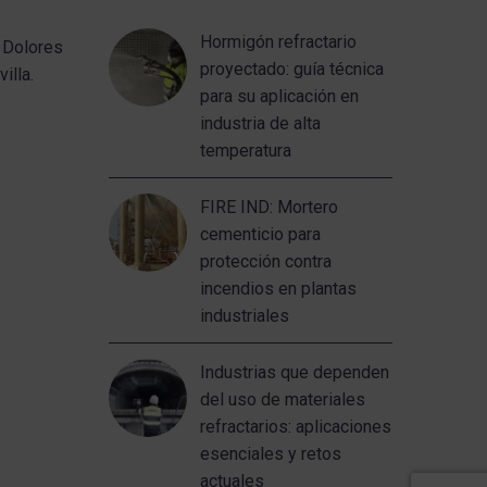
ponemos a disposición
Hormigón refractario
 Dolores
de los clientes para
proyectado: guía técnica
illa.
ofrecer, como desde
para su aplicación en
hace más de 100 años,
industria de alta
nuestras Soluciones en
temperatura
Alta Temperatura
Industrial.
FIRE IND: Mortero
cementicio para
protección contra
incendios en plantas
industriales
Industrias que dependen
del uso de materiales
refractarios: aplicaciones
esenciales y retos
actuales