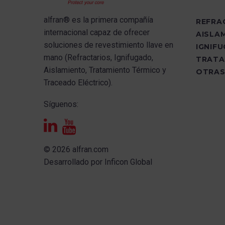
hace que sea una
alfran®
es la primera compañía
REFRA
necesidad la búsqueda
internacional capaz de ofrecer
AISLA
de posibilidades
s
oluciones de revestimiento llave en
IGNIF
alternativas de
mano (Refractarios, Ignifugado,
TRATA
abastecimiento. Entre
Aislamiento, Tratamiento Térmico y
OTRAS
ellas destaca la
Traceado Eléctrico).
capacidad de gestionar
de forma adecuada
Síguenos:
subproductos de nuestra
propia actividad e
incluso de otras como
fuente de recursos.
© 2026 alfran.com
Desarrollado por
Inficon Global
Los ponentes
compartieron sus
experiencias desde
diferentes enfoques en
el