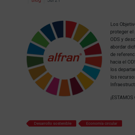
Blog
Jul 21
Los Objetiv
proteger el
ODS y desde
abordar dic
de referenc
hacia el OD
los departa
los recurso
Infraestruct
¡ESTAMOS 
Desarrollo sostenible
Economía circular