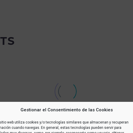
TS
Gestionar el Consentimiento de las Cookies
sitio web utiliza cookies y/o tecnologías similares que almacenan y recuperan
Proyecto CERES
Día Mundial de
mación cuando navegas. En general, estas tecnologías pueden servir para
(España)
idades muy diversas, como, por ejemplo, reconocerte como usuario, obtener