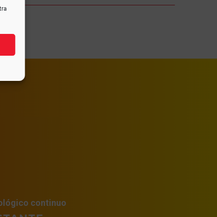
tra
03 Nov 2021
l 5 de
Hormigones refractarios
unio se
y eficiencia energética
a
11 Jul 2024
En Alfran seguimos
Reciclaje
Alfran: Economía
vel
invirtiendo en almacenes
Circular
del
de materias primas para
26 May 2020
e.
tratar de garantizar
N
calidad y suministro,
acar el
siempre basada en una
e
te como
adecuada planificación
undial
El medio ambiente es
ado en
de las necesidades de
n
un elemento clave en
idades,
nuestros clientes.
nuestra calidad de vida.
bjetivos.
Lamentablemente, la
con el
Su estado incide
escasez de materias
, somos
directamente sobre
la
primas, la subida de
a
nuestra salud y por
001
precios y los altos
atar los
ológico continuo
tanto es tarea de todos
 de
costes energéticos está